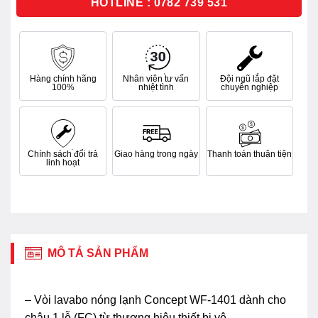
HOTLINE : 0782 739 531
Hàng chính hãng
Nhân viên tư vấn
Đội ngũ lắp đặt
100%
nhiệt tình
chuyên nghiệp
Chính sách đổi trả
Giao hàng trong ngày
Thanh toán thuận tiện
linh hoạt
MÔ TẢ SẢN PHẨM
– Vòi lavabo nóng lạnh Concept WF-1401 dành cho
chậu 1 lỗ (FC) từ thương hiệu thiết bị vệ