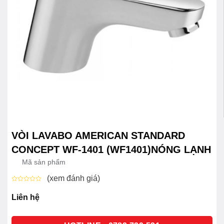
VÒI LAVABO AMERICAN STANDARD
CONCEPT WF-1401 (WF1401)NÓNG LẠNH
Mã sản phẩm
(xem đánh giá)
Được
xếp
Liên hệ
hạng
0
5
sao