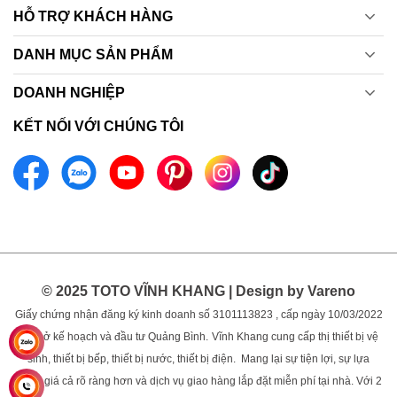
HỖ TRỢ KHÁCH HÀNG
DANH MỤC SẢN PHẨM
DOANH NGHIỆP
KẾT NỐI VỚI CHÚNG TÔI
© 2025 TOTO VĨNH KHANG | Design by Vareno
Giấy chứng nhận đăng ký kinh doanh số 3101113823 , cấp ngày 10/03/2022
bởi sở kế hoạch và đầu tư Quảng Bình.
Vĩnh Khang cung cấp thị thiết bị vệ
sinh, thiết bị bếp, thiết bị nước, thiết bị điện. Mang lại sự tiện lợi, sự lựa
chọn, giá cả rõ ràng hơn và dịch vụ giao hàng lắp đặt miễn phí tại nhà. Với 2