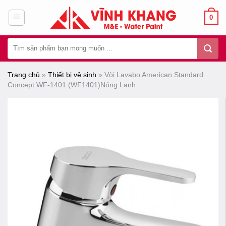
Chuyển
0
đến
nội
Tìm
dung
kiếm:
Trang chủ
»
Thiết bị vệ sinh
»
Vòi Lavabo American Standard
Concept WF-1401 (WF1401)Nóng Lạnh