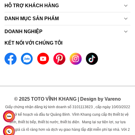
HỖ TRỢ KHÁCH HÀNG
DANH MỤC SẢN PHẨM
DOANH NGHIỆP
KẾT NỐI VỚI CHÚNG TÔI
© 2025 TOTO VĨNH KHANG | Design by Vareno
Giấy chứng nhận đăng ký kinh doanh số 3101113823 , cấp ngày 10/03/2022
bởi sở kế hoạch và đầu tư Quảng Bình.
Vĩnh Khang cung cấp thị thiết bị vệ
sinh, thiết bị bếp, thiết bị nước, thiết bị điện. Mang lại sự tiện lợi, sự lựa
chọn, giá cả rõ ràng hơn và dịch vụ giao hàng lắp đặt miễn phí tại nhà. Với 2