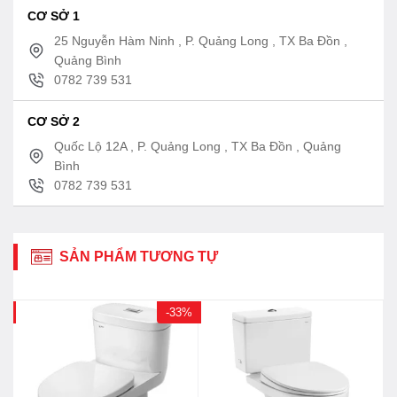
CƠ SỞ 1
25 Nguyễn Hàm Ninh , P. Quảng Long , TX Ba Đồn ,
Quảng Bình
0782 739 531
CƠ SỞ 2
Quốc Lộ 12A , P. Quảng Long , TX Ba Đồn , Quảng
Bình
0782 739 531
SẢN PHẨM TƯƠNG TỰ
0%
-33%