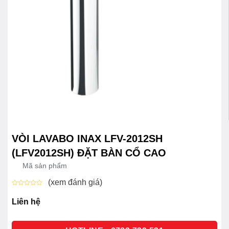
VÒI LAVABO INAX LFV-2012SH
(LFV2012SH) ĐẶT BÀN CỔ CAO
Mã sản phẩm
(xem đánh giá)
Được
xếp
Liên hệ
hạng
0
5
sao