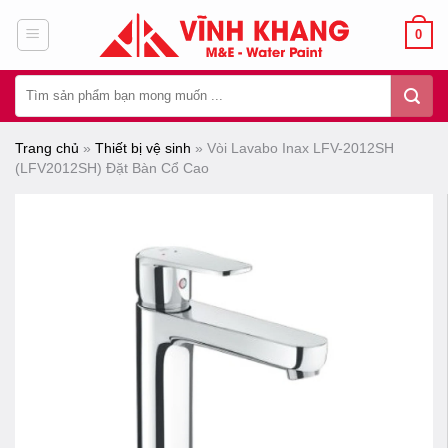
Chuyển
0
đến
nội
Tìm
dung
kiếm:
Trang chủ
»
Thiết bị vệ sinh
»
Vòi Lavabo Inax LFV-2012SH
(LFV2012SH) Đặt Bàn Cổ Cao