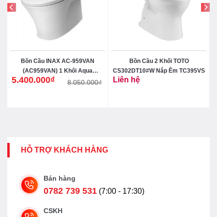
Bồn Cầu INAX AC-959VAN
Bồn Cầu 2 Khối TOTO
(AC959VAN) 1 Khối Aqua
CS302DT10#W Nắp Êm TC395VS
5.400.000
₫
Liên hệ
Ceramic
₫
8.050.000
₫
Giá
Giá
gốc
hiện
là:
tại
8.050.000₫.
là:
5.400.000₫.
HỖ TRỢ KHÁCH HÀNG
Bán hàng
0782 739 531
(7:00 - 17:30)
CSKH