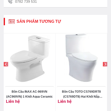
0782 739 531
SẢN PHẨM TƯƠNG TỰ
Bồn Cầu INAX AC-969VN
Bồn Cầu TOTO CS769DRT8
(AC969VN) 1 Khối Aqua Ceramic
(CS769DT8) Hai Khối Nắp
Liên hệ
Liên hệ
TC600VS