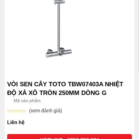
VÒI SEN CÂY TOTO TBW07403A NHIỆT
ĐỘ XẢ XÔ TRÒN 250MM DÒNG G
Mã sản phẩm
(xem đánh giá)
Được
xếp
Liên hệ
hạng
0
5
sao