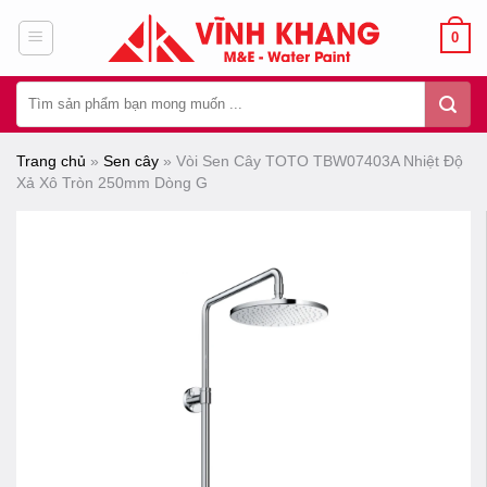
Chuyển
0
đến
nội
Tìm
dung
kiếm:
Trang chủ
»
Sen cây
»
Vòi Sen Cây TOTO TBW07403A Nhiệt Độ
Xả Xô Tròn 250mm Dòng G