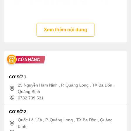
– Công nghệ ổn định nhiệt Safety Thermo sử dụng
lõi lò xo SMA
– Công nghệ an toàn nhiệt Heat Protect – Giảm nguy
cơ gây bỏng khi chạm vào bề mặt sen vòi
Xem thêm nội dung
CỬA HÀNG
CƠ SỞ 1
25 Nguyễn Hàm Ninh , P. Quảng Long , TX Ba Đồn ,
Quảng Bình
0782 739 531
CƠ SỞ 2
Quốc Lộ 12A , P. Quảng Long , TX Ba Đồn , Quảng
Bình