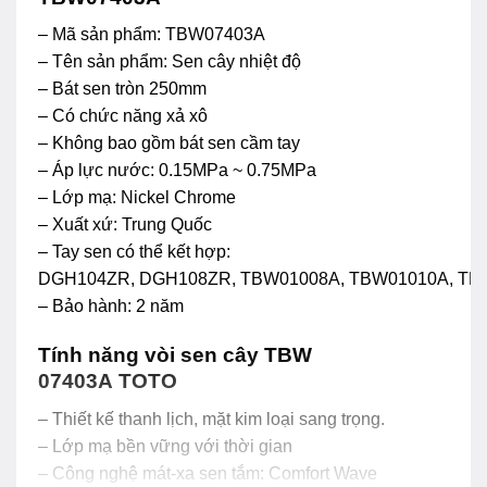
– Mã sản phẩm: TBW07403A
– Tên sản phẩm: Sen cây nhiệt độ
– Bát sen tròn 250mm
– Có chức năng xả xô
– Không bao gồm bát sen cầm tay
– Áp lực nước: 0.15MPa ~ 0.75MPa
– Lớp mạ: Nickel Chrome
– Xuất xứ: Trung Quốc
– Tay sen có thể kết hợp:
DGH104ZR, DGH108ZR, TBW01008A, TBW01010A, TB
– Bảo hành: 2 năm
Tính năng vòi sen cây TBW
07403A TOTO
– Thiết kế thanh lịch, mặt kim loại sang trọng.
– Lớp mạ bền vững với thời gian
– Công nghệ mát-xa sen tắm: Comfort Wave