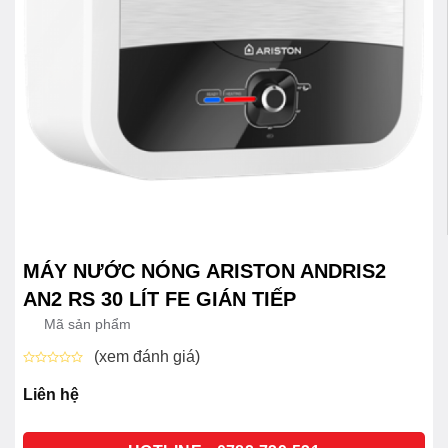
MÁY NƯỚC NÓNG ARISTON ANDRIS2
AN2 RS 30 LÍT FE GIÁN TIẾP
Mã sản phẩm
(xem đánh giá)
Được
xếp
Liên hệ
hạng
0
5
sao