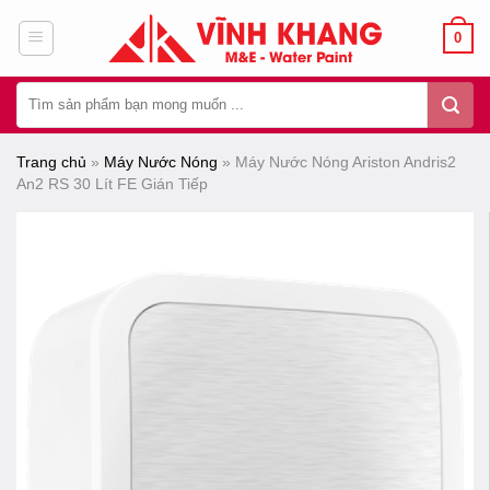
Chuyển
0
đến
nội
Tìm
dung
kiếm:
Trang chủ
»
Máy Nước Nóng
»
Máy Nước Nóng Ariston Andris2
An2 RS 30 Lít FE Gián Tiếp