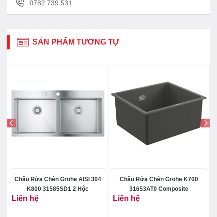
0782 739 531
thứ nhất sẽ dừng quá trình làm nóng khi nước đã
đạt đến nhiệt độ mong muốn, bộ cảm biến thứ hai
sẽ tự động ngắt nguồn điện trong trường hợp
SẢN PHẨM TƯƠNG TỰ
nước nóng vượt quá ngưỡng nhiệt độ cao nhất
của máy để bảo đảm an toàn cho người sử dụng.
Tiết kiệm năng lượng tối đa với chuẩn 5 sao
Chậu Rửa Chén Grohe AISI 304
Chậu Rửa Chén Grohe K700
K800 31585SD1 2 Hộc
31653AT0 Composite
Liên hệ
Liên hệ