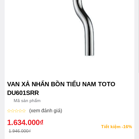
VAN XẢ NHẤN BỒN TIỂU NAM TOTO
DU601SRR
Mã sản phẩm
(xem đánh giá)
Được
xếp
1.634.000
₫
Giá
Giá
hạng
Tiết kiệm -16%
0
gốc
hiện
1.946.000
₫
5
sao
là:
tại