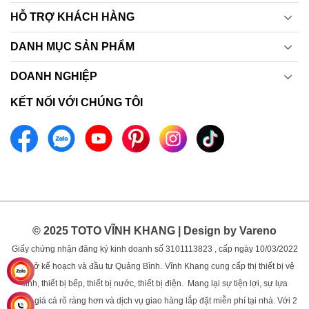
HỖ TRỢ KHÁCH HÀNG
DANH MỤC SẢN PHẨM
DOANH NGHIỆP
KẾT NỐI VỚI CHÚNG TÔI
© 2025 TOTO VĨNH KHANG | Design by Vareno
Giấy chứng nhận đăng ký kinh doanh số 3101113823 , cấp ngày 10/03/2022
bởi sở kế hoạch và đầu tư Quảng Bình.
Vĩnh Khang cung cấp thị thiết bị vệ
sinh, thiết bị bếp, thiết bị nước, thiết bị điện. Mang lại sự tiện lợi, sự lựa
chọn, giá cả rõ ràng hơn và dịch vụ giao hàng lắp đặt miễn phí tại nhà. Với 2