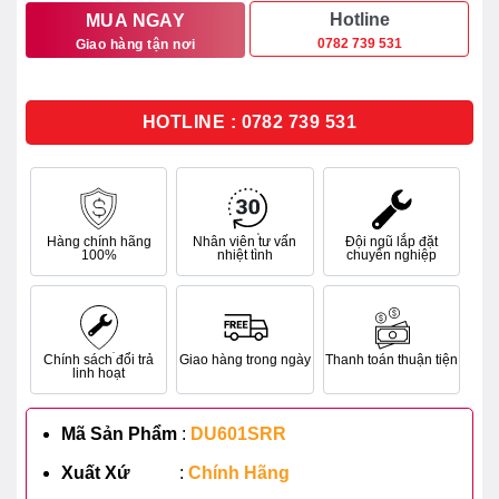
1.946.000₫.
là:
Hotline
MUA NGAY
0782 739 531
Giao hàng tận nơi
1.634.000₫.
HOTLINE : 0782 739 531
Hàng chính hãng
Nhân viên tư vấn
Đội ngũ lắp đặt
100%
nhiệt tình
chuyên nghiệp
Chính sách đổi trả
Giao hàng trong ngày
Thanh toán thuận tiện
linh hoạt
Mã Sản Phẩm
:
DU601SRR
Xuất Xứ
:
Chính Hãng