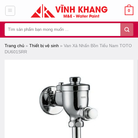
Chuyển
0
đến
nội
Tìm
dung
kiếm:
Trang chủ
»
Thiết bị vệ sinh
»
Van Xả Nhấn Bồn Tiểu Nam TOTO
DU601SRR