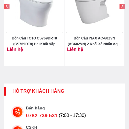
Bồn Cầu TOTO CS769DRT8
Bồn Cầu INAX AC-602VN
(CS769DT8) Hai Khối Nắp
(AC602VN) 2 Khối Xả Nhấn Aqua
Liên hệ
Liên hệ
TC600VS
Ceramic
HỖ TRỢ KHÁCH HÀNG
Bán hàng
0782 739 531
(7:00 - 17:30)
CSKH